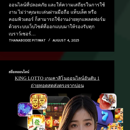
ออนไลน์ที่ปลอดภัย และให้ความเสถียรในการใช้
งาน ไม่ว่าคุณจะเล่นผ่านมือถือ แท็บเล็ต หรือ
คอมพิวเตอร์ ก็สามารถใช้งานง่ายทุกแพลตฟอร์ม
ด้วยระบบเว็บไซต์ที่ออกแบบมาให้รองรับทุก
เบราว์เซอร์…
THANABODEE PITIWAT
AUGUST 4, 2025
สล็อตออนไลน์
KING LOTTO เกมคาสิโนออนไลน์อันดับ 1
ถ่ายทอดสดส่งตรงจากบ่อน