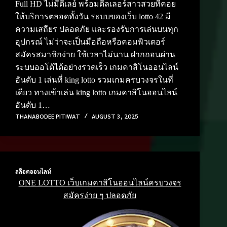
Full HD ไม่มีดีเลย์ พร้อมดีลเลอร์สาวสวยที่คอย
ให้บริการตลอดทั้งวัน ระบบของเว็บ lotto 42 มี
ความเสถียร ปลอดภัย และรองรับการเล่นบนทุก
อุปกรณ์ ไม่ว่าจะเป็นมือถือหรือคอมพิวเตอร์
สมัครสมาชิกง่าย ใช้เวลาไม่นาน ฝากถอนผ่าน
ระบบออโต้ได้อย่างรวดเร็ว เกมคาสิโนออนไลน์
อันดับ 1 เล่นที่ king lotto รวมเกมครบวงจรในที่
เดียว ทางเข้าเล่น king lotto เกมคาสิโนออนไลน์
อันดับ 1…
THANABODEE PITIWAT
AUGUST 3, 2025
สล็อตออนไลน์
ONE LOTTO เว็บเกมคาสิโนออนไลน์ครบวงจร
สมัครง่าย ๆ ปลอดภัย