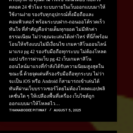
ตลอด 24 ชั่วโมง ระบบภายในเว็บออกแบบมาให้
ใช้งานง่าย รองรับทุกอุปกรณ์ทั้งมือถือและ
คอมพิวเตอร์ พร้อมระบบฝาก-ถอนออโต้รวดเร็ว
ทันใจ ที่สำคัญคือจ่ายเต็มทุกยอด ไม่มีหักค่า
ธรรมเนียม ไม่ว่าคุณจะเล่นได้เท่าไหร่ ที่นี่ก็พร้อม
โอนให้จริงแบบไม่มีเงื่อนไข เกมคาสิโนออนไลน์
มาแรง pg 42 รองรับมือถือทุกระบบ ไม่ต้องโหลด
แอป บริการผ่านเว็บ pg 42 เว็บเกมคาสิโน
ออนไลน์มาแรงที่กำลังได้รับความนิยมสูงสุดใน
ขณะนี้ ด้วยจุดเด่นที่รองรับมือถือทุกระบบ ไม่ว่า
จะเป็น iOS หรือ Android ก็สามารถเข้าเล่นได้
ทันทีผ่านเว็บบราวเซอร์โดยไม่ต้องโหลดแอปพลิ
เคชั่นใด ๆ ให้เปลืองพื้นที่เครื่อง เว็บไซต์ถูก
ออกแบบมาให้โหลดไว…
THANABODEE PITIWAT
AUGUST 5, 2025