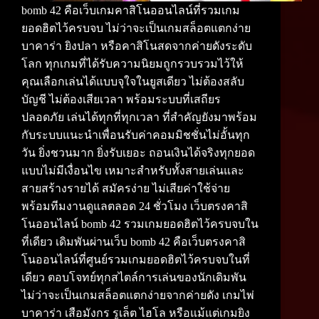
bomb 42 คือเว็บเกมคาสิโนออนไลน์ที่รวมเกม
ยอดฮิตไว้ครบจบ ไม่ว่าจะเป็นเกมสล็อตแตกง่าย
บาคาร่า ยิงปลา หรือคาสิโนสดจากค่ายดังระดับ
โลก ทุกเกมที่ได้รับความนิยมถูกรวบรวมไว้ให้
คุณเลือกเล่นได้แบบจุใจในยูสเดียว ไม่ต้องสลับ
บัญชี ไม่ต้องเสียเวลา พร้อมระบบที่เสถียร
ปลอดภัย เล่นได้ทุกที่ทุกเวลา ที่สำคัญยังมาพร้อม
กับระบบแนะนำเพื่อนรับค่าคอมมิชชั่นไม่อั้นทุก
วัน ยิ่งชวนมาก ยิ่งรับเยอะ ถอนเงินได้จริงทุกยอด
แบบไม่มีเงื่อนไข เหมาะสำหรับทั้งสายเล่นและ
สายสร้างรายได้ สมัครง่าย ไม่เสียค่าใช้จ่าย
พร้อมทีมงานดูแลตลอด 24 ชั่วโมง เว็บตรงคาสิ
โนออนไลน์ bomb 42 รวมเกมยอดฮิตไว้ครบจบใน
ที่เดียว เดิมพันผ่านเว็บ bomb 42 คือเว็บตรงคาสิ
โนออนไลน์ที่ศูนย์รวมเกมยอดฮิตไว้ครบจบในที่
เดียว ตอบโจทย์ทุกสไตล์การเล่นของนักเดิมพัน
ไม่ว่าจะเป็นเกมสล็อตแตกง่ายจากค่ายดัง เกมไพ่
บาคาร่า เสือมังกร รูเล็ต ไฮโล หรือแม้แต่เกมยิง