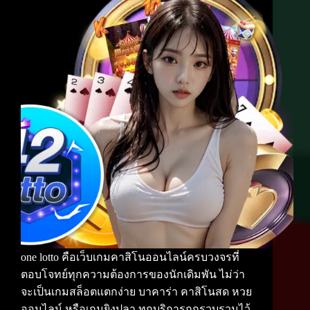
one lotto คือเว็บเกมคาสิโนออนไลน์ครบวงจรที่
ตอบโจทย์ทุกความต้องการของนักเดิมพัน ไม่ว่า
จะเป็นเกมสล็อตแตกง่าย บาคาร่า คาสิโนสด หวย
ออนไลน์ หรือเกมยิงปลา ทุกบริการถูกรวบรวมไว้