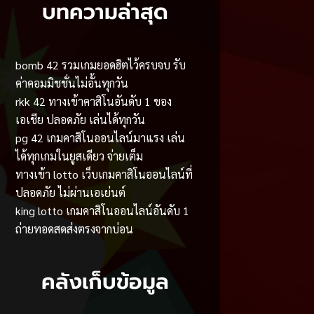
บทความล่าสุด
bomb 42 รวมเกมยอดฮิตไว้ครบจบ รับ
ค่าคอมมิชชั่นไม่อั้นทุกวัน
rkk 42 ทางเข้าคาสิโนอันดับ 1 ของ
เอเชีย ปลอดภัย เล่นได้ทุกวัน
pg 42 เกมคาสิโนออนไลน์มาแรง เล่น
ได้ทุกเกมในยูสเดียว จ่ายเต็ม
ทางเข้า lotto เว็บเกมคาสิโนออนไลน์ที่
ปลอดภัย ไม่ผ่านเอเย่นต์
king lotto เกมคาสิโนออนไลน์อันดับ 1
ถ่ายทอดสดส่งตรงจากบ่อน
คลังเก็บข้อมูล